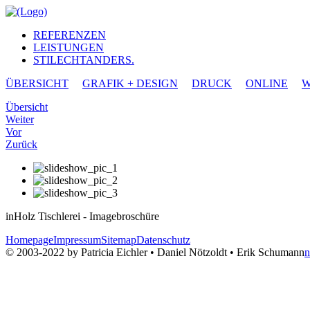
REFERENZEN
LEISTUNGEN
STILECHTANDERS.
ÜBERSICHT
GRAFIK + DESIGN
DRUCK
ONLINE
W
Übersicht
Weiter
Vor
Zurück
inHolz Tischlerei - Imagebroschüre
Homepage
Impressum
Sitemap
Datenschutz
© 2003-2022 by Patricia Eichler • Daniel Nötzoldt • Erik Schumann
n