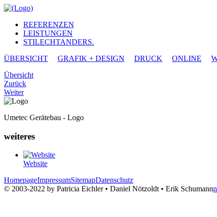
REFERENZEN
LEISTUNGEN
STILECHTANDERS.
ÜBERSICHT
GRAFIK + DESIGN
DRUCK
ONLINE
W
Übersicht
Zurück
Weiter
Umetec Gerätebau - Logo
weiteres
Website
Homepage
Impressum
Sitemap
Datenschutz
© 2003-2022 by Patricia Eichler • Daniel Nötzoldt • Erik Schumann
n