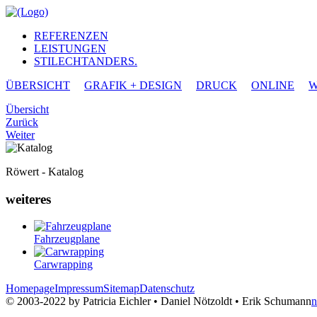
REFERENZEN
LEISTUNGEN
STILECHTANDERS.
ÜBERSICHT
GRAFIK + DESIGN
DRUCK
ONLINE
W
Übersicht
Zurück
Weiter
Röwert - Katalog
weiteres
Fahrzeugplane
Carwrapping
Homepage
Impressum
Sitemap
Datenschutz
© 2003-2022 by Patricia Eichler • Daniel Nötzoldt • Erik Schumann
n