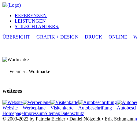
REFERENZEN
LEISTUNGEN
STILECHTANDERS.
ÜBERSICHT
GRAFIK + DESIGN
DRUCK
ONLINE
W
Velamia - Wortmarke
weiteres
Website
Werbeplane
Visitenkarte
Autobeschriftung
Autobesch
Homepage
Impressum
Sitemap
Datenschutz
© 2003-2022 by Patricia Eichler • Daniel Nötzoldt • Erik Schumann
n