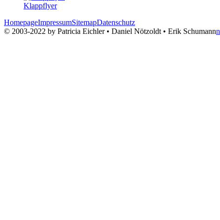
Klappflyer
Homepage
Impressum
Sitemap
Datenschutz
© 2003-2022 by Patricia Eichler • Daniel Nötzoldt • Erik Schumann
n