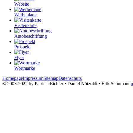
Website
Werbeplane
Visitenkarte
Autobeschriftung
Prospekt
Flyer
Wortmarke
Homepage
Impressum
Sitemap
Datenschutz
© 2003-2022 by Patricia Eichler • Daniel Nötzoldt • Erik Schumann
n