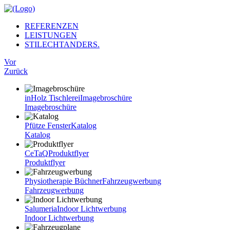
REFERENZEN
LEISTUNGEN
STILECHTANDERS.
Vor
Zurück
inHolz Tischlerei
Imagebroschüre
Imagebroschüre
Pfütze Fenster
Katalog
Katalog
CeTaQ
Produktflyer
Produktflyer
Physiotherapie Büchner
Fahrzeugwerbung
Fahrzeugwerbung
Salumeria
Indoor Lichtwerbung
Indoor Lichtwerbung